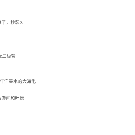
了，秒装X
机发光二极管
11年洋墨水的大海龟
漫画和吐槽