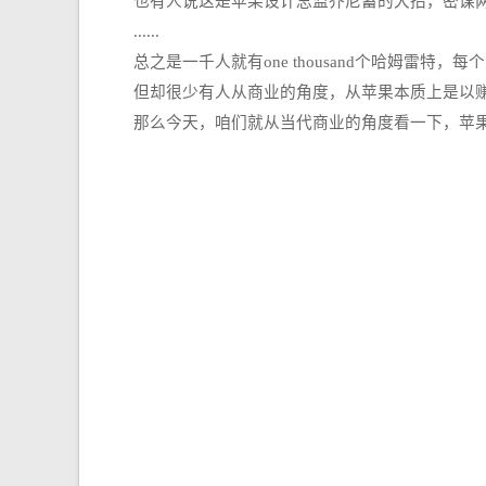
也有人说这是苹果设计总监乔尼蓄的大招，密谋两
......
总之是一千人就有one thousand个哈姆雷特，
但却很少有人从商业的角度，从苹果本质上是以赚
那么今天，咱们就从当代商业的角度看一下，苹果为什