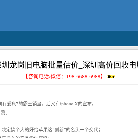
深圳龙岗旧电脑批量估价_深圳高价回收电
【咨询电话/微信：
198-6688-6988
】
有爱疯7的霸王销量，后又有iphone X的宣布。
推测。
定搞个大的好给苹果这“创新”的名头一个交代；