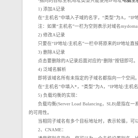
·指向的目标主机地址类型只能使用IP地址
电脑主
1) 添加A记录
在“主机名”中填入子域的名字，“类型”为A，“IP地
注：如果“主机名”一栏为空则表示对域名mydomai
2) 修改A记录
只要在“IP地址/主机名”一栏中将原来的IP地址直
3) 删除A记录
点击要删除的A记录后面对应的“删除”按钮即可。
4) 泛域名解析
即将该域名所有未指定的子域名都指向一个空间
在“主机名”中填入*，“类型”为A，“IP地址/主机名
5) 负载均衡的实现：
负载均衡(Server Load Balancing，
的可用性。
当相同子域名有多个目标地址时，表示轮循，可以
2、CNAME：