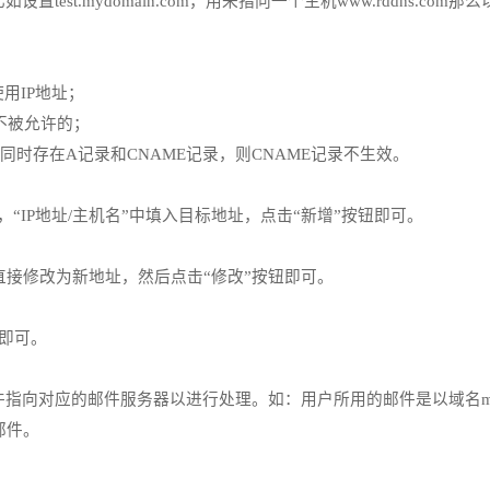
mydomain.com，用来指向一个主机www.rddns.com那么以后就
用IP地址；
是不被允许的；
时存在A记录和CNAME记录，则CNAME记录不生效。
“IP地址/主机名”中填入目标地址，点击“新增”按钮即可。
直接修改为新地址，然后点击“修改”按钮即可。
即可。
对应的邮件服务器以进行处理。如：用户所用的邮件是以域名mydo
邮件。