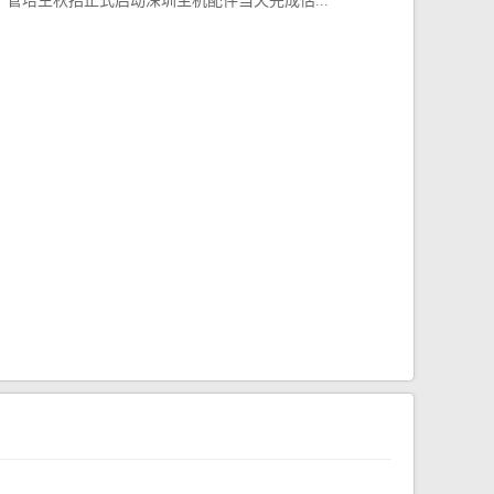
管培生秋招正式启动深圳主机配件当天完成估...