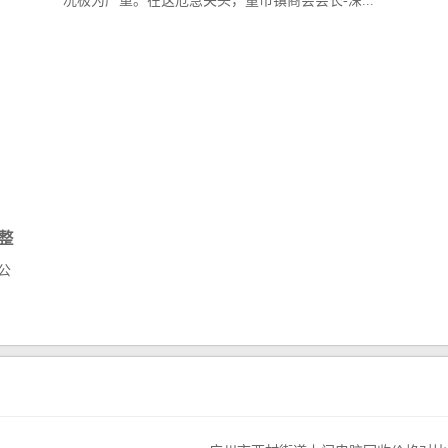
况极为严重。在这危急关头，童市镇商会会长-深...
整
公