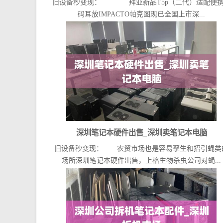
旧设备秒变现： 拜亚新品T5p（二代）适配便
方
码耳放IMPACTO帕克图现已全国上市深...
深圳笔记本硬件出售_深圳卖笔记本电脑
旧设备秒变现： 农贸市场也是容易孳生和招引蝇类
场所深圳笔记本硬件出售，上格生物杀虫公司对蝇...