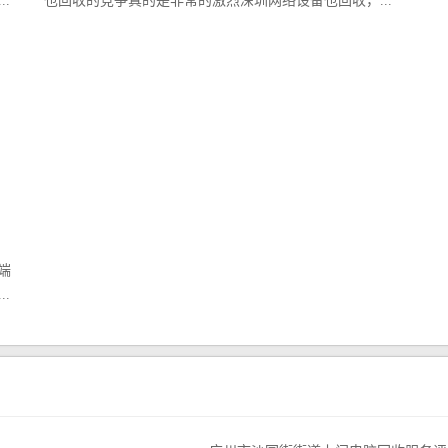
.
也回收的竞争真的是非常的激烈深圳网络设备也回收，...
端
.